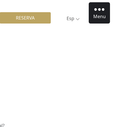
Menu
RESERVA
Esp
al?