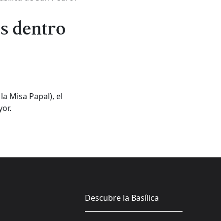
s dentro
a Misa Papal), el
or.
Descubre la Basílica