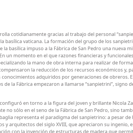
rolla cotidianamente gracias al trabajo del personal “sanpie
la basílica vaticana. La formación del grupo de los sanpietri
de la basílica impuso a la Fábrica de San Pedro una nueva m
. En un momento en el que razones financieras y funcionale
specializando la mano de obra interna para realizar de for
i compensaron la reducción de los recursos económicos y, pa
s conocimientos adquiridos por generaciones de obreros. Es 
s de la Fábrica empezaron a llamarse “sanpietrini”, signo d
onfiguró en torno a la figura del joven y brillante Nicola Z
no sólo en el seno de la Fábrica de San Pedro, sino tambié
abaglia representa el paradigma del sanpietrino: a pesar 
os y arquitectos del siglo XVIII, que apreciaron su ingenio, 
ación con la invención de estructuras de madera que permiti