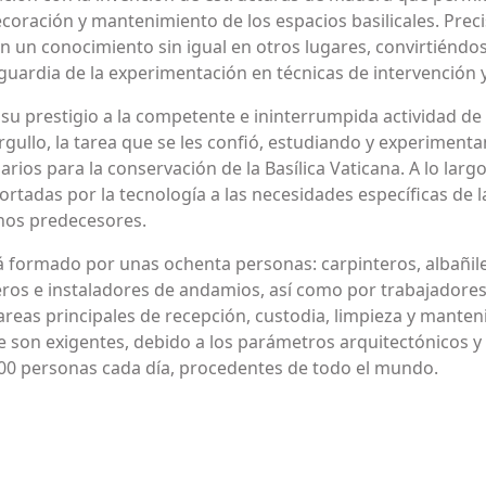
decoración y mantenimiento de los espacios basilicales. Pre
on un conocimiento sin igual en otros lugares, convirtiéndose
guardia de la experimentación en técnicas de intervención y
su prestigio a la competente e ininterrumpida actividad de 
rgullo, la tarea que se les confió, estudiando y experime
ios para la conservación de la Basílica Vaticana. A lo largo d
rtadas por la tecnología a las necesidades específicas de la
anos predecesores.
stá formado por unas ochenta personas: carpinteros, albañil
teros e instaladores de andamios, así como por trabajadore
reas principales de recepción, custodia, limpieza y mantenim
 son exigentes, debido a los parámetros arquitectónicos y te
.000 personas cada día, procedentes de todo el mundo.