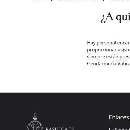
¿A qui
Hay personal encarg
proporcionar asiste
siempre están presen
Gendarmería Vatican
Enlaces 
La Santa 