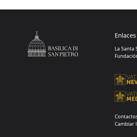
Enlaces 
La Santa 
Fundación 
Contacto
Cambiar l