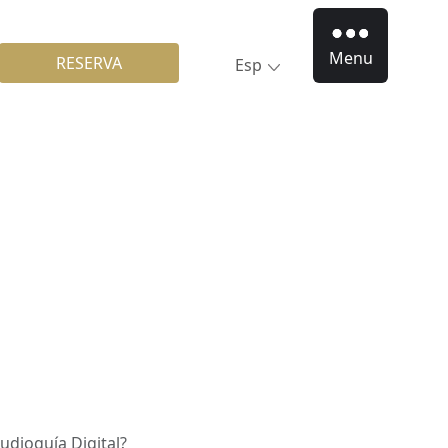
Menu
RESERVA
Esp
udioguía Digital?