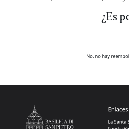
¿Es p
No, no hay reembols
Enlaces 
La Santa 
Fundación 