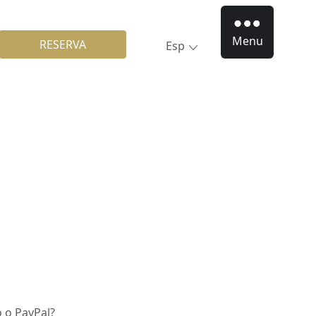
Menu
RESERVA
Esp
o o PayPal?