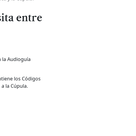
ita entre
n la Audioguía
ntiene los Códigos
 a la Cúpula.