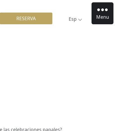
Menu
RESERVA
Esp
te las celebraciones papales?