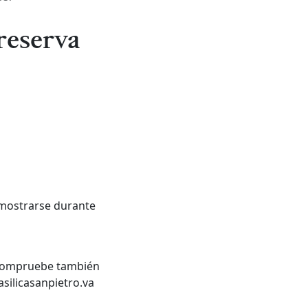
 reserva
n mostrarse durante
 (compruebe también
silicasanpietro.va