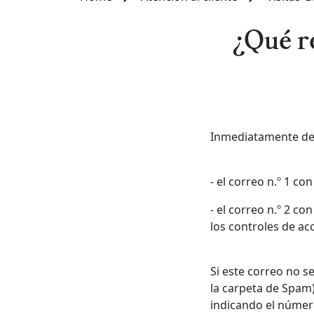
¿Qué re
Inmediatamente desp
- el correo n.º 1 c
- el correo n.º 2 c
los controles de ac
Si este correo no s
la carpeta de Spam
indicando el número