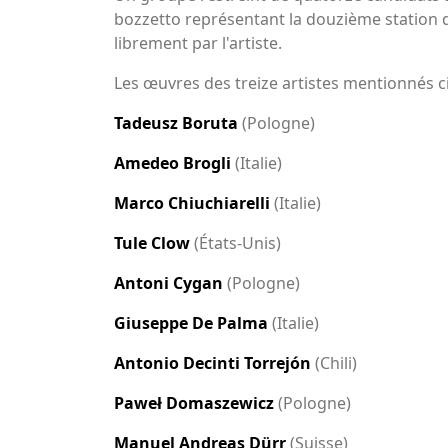
bozzetto représentant la douzième station de
librement par l'artiste.
Les œuvres des treize artistes mentionnés ci
Tadeusz Boruta
(Pologne)
Amedeo Brogli
(Italie)
Marco Chiuchiarelli
(Italie)
Tule Clow
(États-Unis)
Antoni Cygan
(Pologne)
Giuseppe De Palma
(Italie)
Antonio Decinti Torrejón
(Chili)
Paweł Domaszewicz
(Pologne)
Manuel Andreas Dürr
(Suisse)