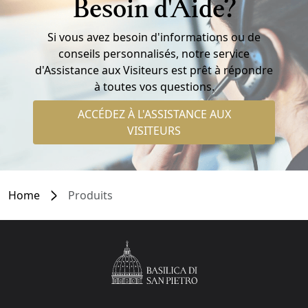
Besoin d'Aide?
Si vous avez besoin d'informations ou de
conseils personnalisés, notre service
d'Assistance aux Visiteurs est prêt à répondre
à toutes vos questions.
ACCÉDEZ À L'ASSISTANCE AUX
VISITEURS
Home
Produits