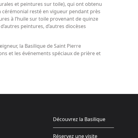
rales et peintures sur toile), qui ont obtenu
un cérémonial resté en vigueur pendant près
res à l’huile sur toile provenant de quinze
 d’autres peintures, d’autres diocèses
gneur, la Basilique de Saint Pierre
tions et les événements spéciaux de prière et
Découvrez la Basilique
Réservez une visite