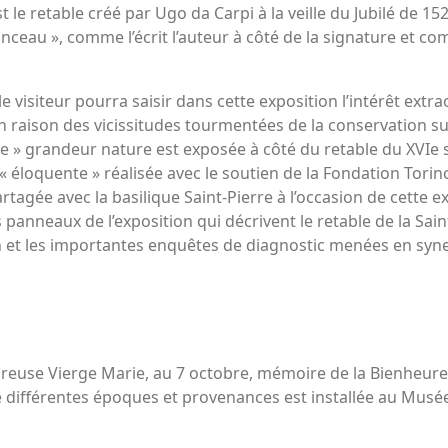
 le retable créé par Ugo da Carpi à la veille du Jubilé de 15
 pinceau », comme l’écrit l’auteur à côté de la signature et c
le visiteur pourra saisir dans cette exposition l’intérêt extr
 raison des vicissitudes tourmentées de la conservation su
de » grandeur nature est exposée à côté du retable du XVIe si
« éloquente » réalisée avec le soutien de la Fondation Tori
artagée avec la basilique Saint-Pierre à l’occasion de cette 
neaux de l’exposition qui décrivent le retable de la Sainte
on et les importantes enquêtes de diagnostic menées en syn
heureuse Vierge Marie, au 7 octobre, mémoire de la Bienheur
ifférentes époques et provenances est installée au Musée d