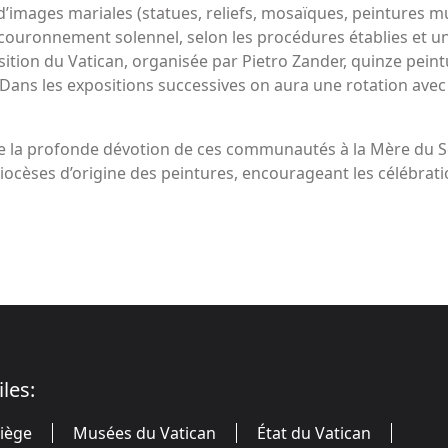
d’images mariales (statues, reliefs, mosaïques, peintures mu
un couronnement solennel, selon les procédures établies et 
ition du Vatican, organisée par Pietro Zander, quinze peintu
. Dans les expositions successives on aura une rotation avec
te la profonde dévotion de ces communautés à la Mère du Sei
s diocèses d’origine des peintures, encourageant les célébra
iles:
Siège
Musées du Vatican
État du Vatican