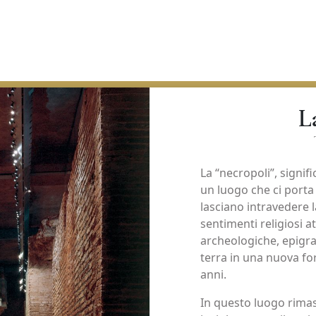
L
La “necropoli”, signific
un luogo che ci porta 
lasciano intravedere l
sentimenti religiosi 
archeologiche, epigra
terra in una nuova fo
anni.
In questo luogo rimast