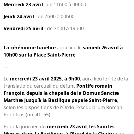
Mercredi 23 avril
: de 11h00 à 00h00
Jeudi 24 avril
: de 7h00 à 00h00
Vendredi 25 avril
: de 7h00 à 19h00
La cérémonie funèbre
aura lieu le
samedi 26 avril à
10h00 sur la Place Saint-Pierre
.
---
Le
mercredi 23 avril 2025, à 9h00
, aura lieu le rite de la
translatio du cercueil du défunt
Pontife romain
François
,
depuis la chapelle de la Domus Sanctæ
Marthæ jusqu’à la Basilique papale Saint-Pierre
,
selon les dispositions de l’Ordo Exsequiarum Romani
Pontificis (nn. 41–65).
Pour la journée du
mercredi 23 avril
,
les Saintes
Messes dans la Basilique, à l’Autel de la Chaire
, sont