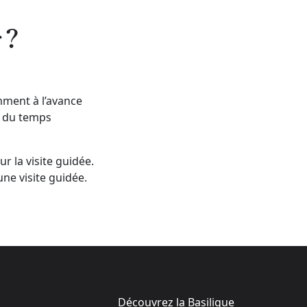
 ?
amment à l’avance
e du temps
r la visite guidée.
une visite guidée.
Découvrez la Basilique