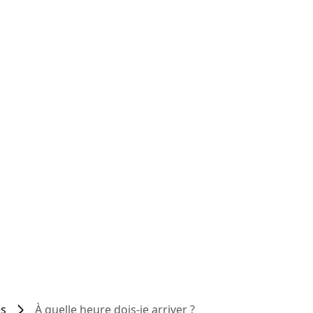
es
À quelle heure dois-je arriver ?