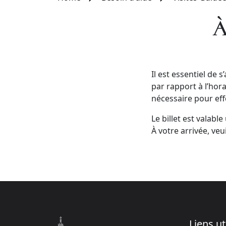
À
Il est essentiel de 
par rapport à l’hor
nécessaire pour eff
Le billet est valab
À votre arrivée, ve
Liens ut