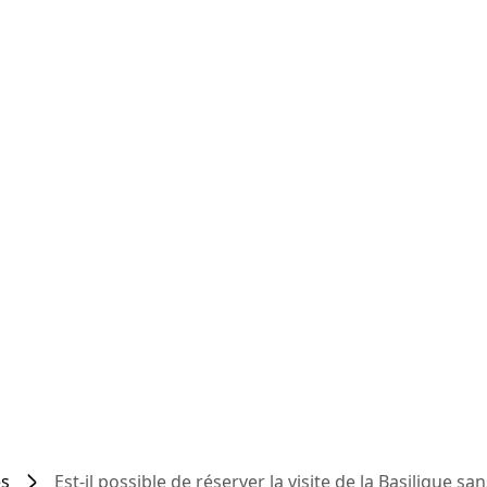
es
Est-il possible de réserver la visite de la Basilique sa