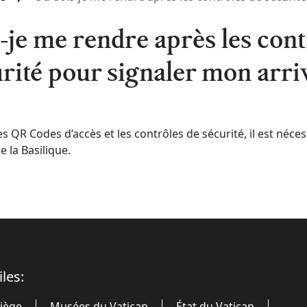
-je me rendre après les cont
rité pour signaler mon arri
s QR Codes d’accès et les contrôles de sécurité, il est néce
 la Basilique.
iles:
Siège
Musées du Vatican
État du Vatican