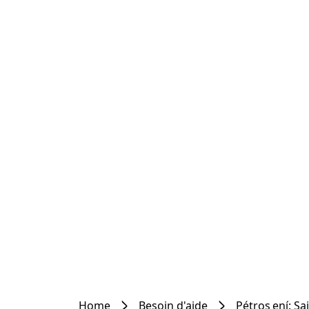
Home
Besoin d'aide
Pétros ení: Sa