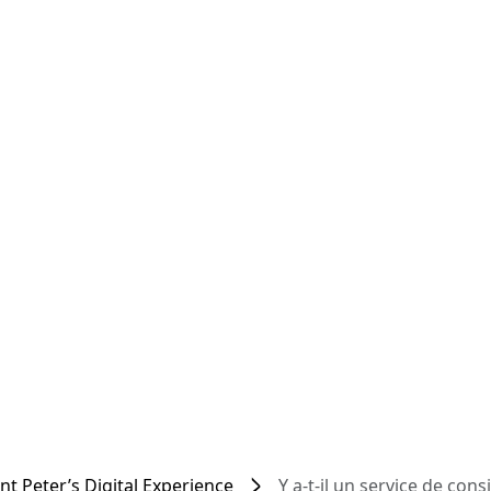
int Peter’s Digital Experience
Y a-t-il un service de con