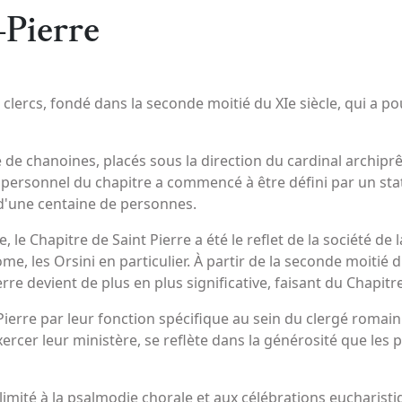
-Pierre
 clercs, fondé dans la seconde moitié du XIe siècle, qui a po
 de chanoines, placés sous la direction du cardinal archiprêt
e personnel du chapitre a commencé à être défini par un statu
s d'une centaine de personnes.
le Chapitre de Saint Pierre a été le reflet de la société de la
e, les Orsini en particulier. À partir de la seconde moitié 
rre devient de plus en plus significative, faisant du Chapit
erre par leur fonction spécifique au sein du clergé romain et
exercer leur ministère, se reflète dans la générosité que les
 limité à la psalmodie chorale et aux célébrations eucharist