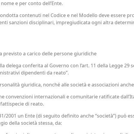
n nome e per conto dell’Ente.
di condotta contenuti nel Codice e nel Modello deve essere 
enti sanzioni disciplinari, impregiudicata ogni altra determin
a previsto a carico delle persone giuridiche
la delega conferita al Governo con l’art. 11 della Legge 29 s
inistrativi dipendenti da reato”.
personalità giuridica, nonché alle società e associazioni anche
une convenzioni internazionali e comunitarie ratificate dall
 fattispecie di reato.
31/2001 un Ente (di seguito definito anche “società”) può es
gio della società stessa, da: