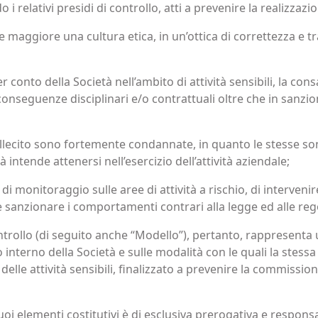
relativi presidi di controllo, atti a prevenire la realizzazio
maggiore una cultura etica, in un’ottica di correttezza e t
 conto della Società nell’ambito di attività sensibili, la con
in conseguenze disciplinari e/o contrattuali oltre che in sanz
llecito sono fortemente condannate, in quanto le stesse sono
tà intende attenersi nell’esercizio dell’attività aziendale;
e di monitoraggio sulle aree di attività a rischio, di interv
e sanzionare i comportamenti contrari alla legge ed alle rego
trollo (di seguito anche “Modello”), pertanto, rappresenta 
nterno della Società e sulle modalità con le quali la stessa
delle attività sensibili, finalizzato a prevenire la commissi
oi elementi costitutivi è di esclusiva prerogativa e responsa