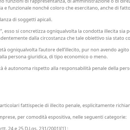
stono funzioni di rappresentanza, di amministrazione o di dire
 e funzionale nonché coloro che esercitano, anche di fatto, l
lanza di soggetti apicali.
, esso si concretizza ogniqualvolta la condotta illecita sia p
ndentemente dalla circostanza che tale obiettivo sia stato c
tà ogniqualvolta l’autore dell’illecito, pur non avendo agito a
lla persona giuridica, di tipo economico o meno.
tà è autonoma rispetto alla responsabilità penale della pers
rticolari fattispecie di illecito penale, esplicitamente ric
omprese, per comodità espositiva, nelle seguenti categorie:
tt. 24 e 25 D.Lgs. 231/2001)[1] ;