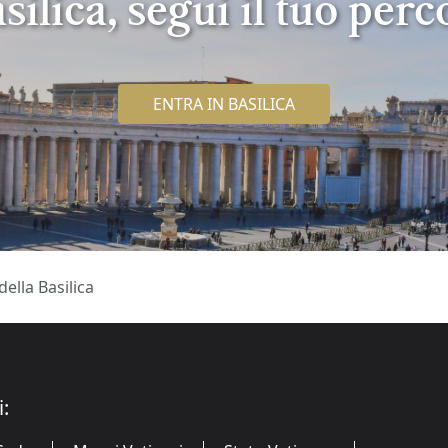
asilica, segui il tuo perc
ENTRA IN BASILICA
della Basilica
i: