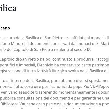
ilica
ticano
la cura della Basilica di San Pietro era affidata ai monaci d
tefano Minore). I documenti conservati dai monaci di S. Mart
 del Capitolo di San Pietro risalenti al secolo IX.
il Capitolo di San Pietro ha poi continuato a produrre, racco
tifici e imperiali, l’Archivio ha conservato carte patrimonia
gistrazione di tutta l’attività liturgica svolta nella Basilica di
dito all’interno della Basilica, pur subendo diversi spostamen
nica, fatto costruire per i canonici da papa Pio VI. All’epo
one venivano esaudite trasferendo momentaneamente i docum
 pubblica consultazione dei documenti e per garantirne una 
lla Biblioteca Vaticana gran parte della documentazione a p