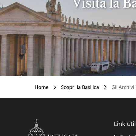
Visita la B
Home
Scopri la Basilica
Gli Archivi 
Link util