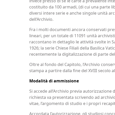
invece presso di sé le carte a prevalente in
costituito da 100 armadi, (di cui una parte l
diversi intere serie e anche singole unità a
dell’Archivio.
Fra i molti documenti ancora conservati press
lineari, per un totale di 11091 unità archivist
raccontano in dettaglio le attività svolte in 
1926; la serie Chiese Filiali della Basilica Va
recentemente la digitalizzazione di parte de
Oltre al fondo del Capitolo, l’Archivio conse
stampa a partire dalla fine del XVIII secolo a
Modalità di ammissione
Si accede all’Archivio previa autorizzazione d
richiesta va presentata scrivendo ad archiv
vitae, l’argomento di studio e i propri recapit
Accordata l’autorizzazione, gli studiosi conco