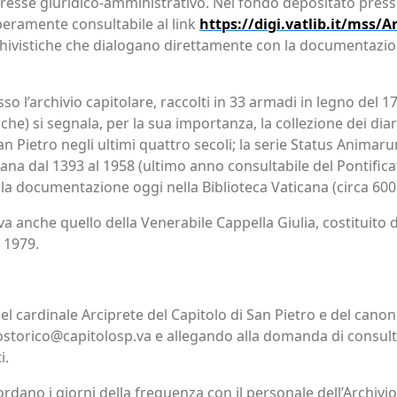
teresse giuridico-amministrativo. Nel fondo depositato presso
iberamente consultabile al link
https://digi.vatlib.it/mss/A
rchivistiche che dialogano direttamente con la documentazio
o l’archivio capitolare, raccolti in 33 armadi in legno del 17
iche) si segnala, per la sua importanza, la collezione dei diar
San Pietro negli ultimi quattro secoli; la serie Status Animar
ticana dal 1393 al 1958 (ultimo anno consultabile del Pontifica
lla documentazione oggi nella Biblioteca Vaticana (circa 60
rva anche quello della Venerabile Cappella Giulia, costituito
l 1979.
el cardinale Arciprete del Capitolo di San Pietro e del canoni
iostorico@capitolosp.va e allegando alla domanda di consult
i.
rdano i giorni della frequenza con il personale dell’Archivio