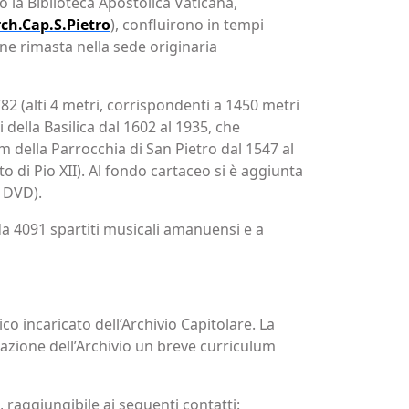
 la Biblioteca Apostolica Vaticana,
rch.Cap.S.Pietro
), confluirono in tempi
ne rimasta nella sede originaria
82 (alti 4 metri, corrispondenti a 1450 metri
i della Basilica dal 1602 al 1935, che
um della Parrocchia di San Pietro dal 1547 al
to di Pio XII). Al fondo cartaceo si è aggiunta
0 DVD).
 da 4091 spartiti musicali amanuensi e a
co incaricato dell’Archivio Capitolare. La
azione dell’Archivio un breve curriculum
, raggiungibile ai seguenti contatti: