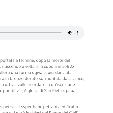
e portata a termine, dopo la morte del
riuscendo a voltare la cupola in soli 22
allora una forma ogivale, più slanciata
sfera in bronzo dorato sormontata dalla croce,
ruttiva, volle ricordare in un’iscrizione
c pontif. v” (“A gloria di San Pietro, papa
v es petrvs et svper hanc petram aedificabo
sa e ti darò le chiavi del Regno dei Cieli”,