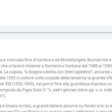
eata e costruita fino al tamburo da Michelangelo Buonarroti 
 che vi lavorò insieme a Domenico Fontana dal 1588 al 1590, 
i. La cupola, “a doppia calotta con intercapedine”, assunse 
e del 1593 si collocò sulla cuspide della lanterna la grande 
 VIII (1592-1605), nel porre fine alla grandiosa impresa cost
ompiuta da Papa Sisto V: “s. petri gloriae sixtvs pp. v. a. mdx
o”).
a è invece scritto, a grandi lettere azzurre su fondo oro: t
orvm (“Tu sei Pietro e su questa pietra edificherò la mia chie