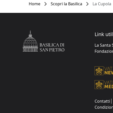
Home
Scopri la Basilica
La Cupola
Link util
La Santa 
Fondazione
Contatti
Condizion