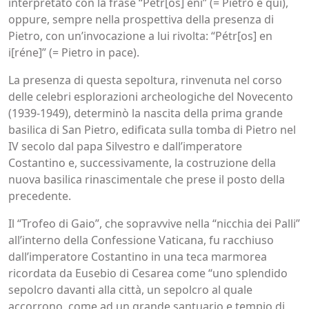
interpretato con la frase “Pétr[os] enì” (= Pietro è qui),
oppure, sempre nella prospettiva della presenza di
Pietro, con un’invocazione a lui rivolta: “Pétr[os] en
i[réne]” (= Pietro in pace).
La presenza di questa sepoltura, rinvenuta nel corso
delle celebri esplorazioni archeologiche del Novecento
(1939-1949), determinò la nascita della prima grande
basilica di San Pietro, edificata sulla tomba di Pietro nel
IV secolo dal papa Silvestro e dall’imperatore
Costantino e, successivamente, la costruzione della
nuova basilica rinascimentale che prese il posto della
precedente.
Il “Trofeo di Gaio”, che sopravvive nella “nicchia dei Palli”
all’interno della Confessione Vaticana, fu racchiuso
dall’imperatore Costantino in una teca marmorea
ricordata da Eusebio di Cesarea come “uno splendido
sepolcro davanti alla città, un sepolcro al quale
accorrono, come ad un grande santuario e tempio di