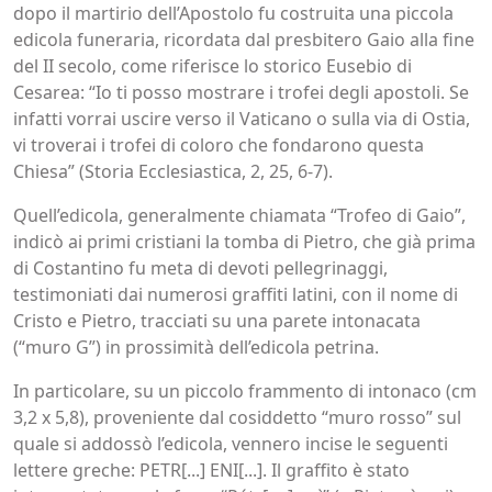
dopo il martirio dell’Apostolo fu costruita una piccola
edicola funeraria, ricordata dal presbitero Gaio alla fine
del II secolo, come riferisce lo storico Eusebio di
Cesarea: “Io ti posso mostrare i trofei degli apostoli. Se
infatti vorrai uscire verso il Vaticano o sulla via di Ostia,
vi troverai i trofei di coloro che fondarono questa
Chiesa” (Storia Ecclesiastica, 2, 25, 6-7).
Quell’edicola, generalmente chiamata “Trofeo di Gaio”,
indicò ai primi cristiani la tomba di Pietro, che già prima
di Costantino fu meta di devoti pellegrinaggi,
testimoniati dai numerosi graffiti latini, con il nome di
Cristo e Pietro, tracciati su una parete intonacata
(“muro G”) in prossimità dell’edicola petrina.
In particolare, su un piccolo frammento di intonaco (cm
3,2 x 5,8), proveniente dal cosiddetto “muro rosso” sul
quale si addossò l’edicola, vennero incise le seguenti
lettere greche: PETR[...] ENI[...]. Il graffito è stato