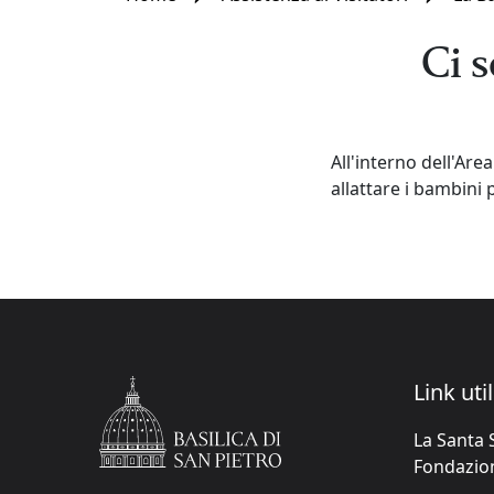
Ci s
All'interno dell'Are
allattare i bambini p
Link util
La Santa 
Fondazione