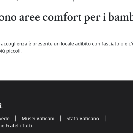
ono aree comfort per i bam
a accoglienza è presente un locale adibito con fasciatoio e c'è
iù piccoli.
i:
Sede
Musei Vaticani
Stato Vaticano
 Fratelli Tutti