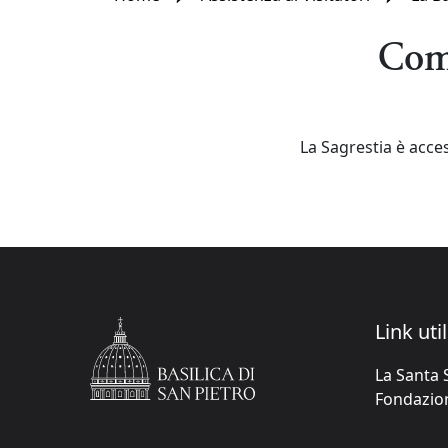
Come
La Sagrestia è acce
Link util
La Santa 
Fondazione