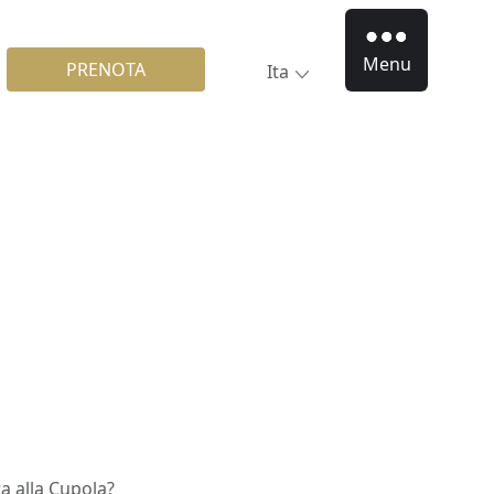
Menu
PRENOTA
Ita
a alla Cupola?