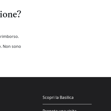
zione?
n rimborso.
e. Non sono
Scopri la Basilica