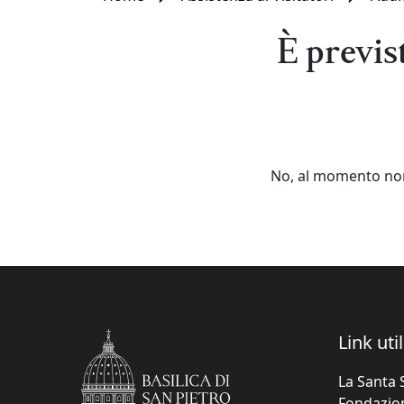
È previs
No, al momento non 
Link util
La Santa 
Fondazione