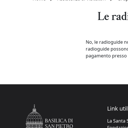
Le rad
No, le radioguide n
radioguide possono 
pagamento presso le
Link util
La Santa 
Fondazione