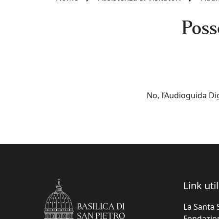
Poss
No, l’Audioguida Dig
Link util
La Santa 
Fondazione