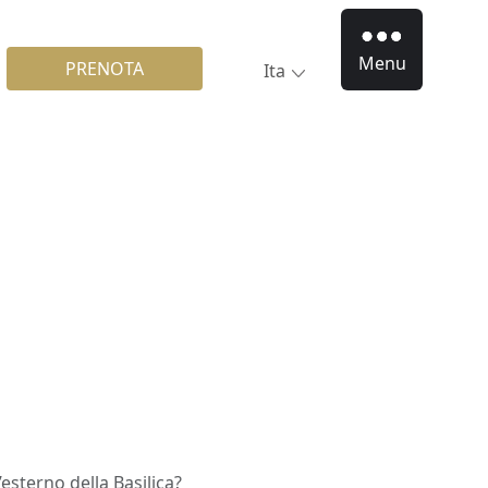
Menu
PRENOTA
Ita
’esterno della Basilica?