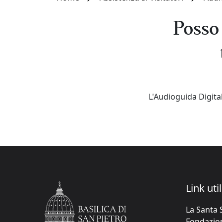
Posso 
L'Audioguida Digit
Link util
La Santa 
Fondazione