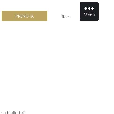
Menu
PRENOTA
Ita
sso biglietto?