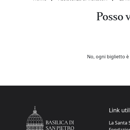
Posso v
No, ogni biglietto è 
Link util
La Santa 
Fondazione