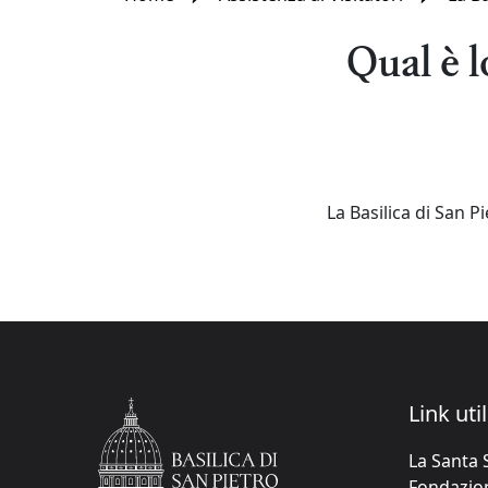
Qual è l
La Basilica di San P
Link util
La Santa 
Fondazione