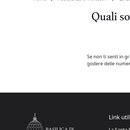
Quali so
Se non ti senti in g
godere delle numero
Link util
La Santa 