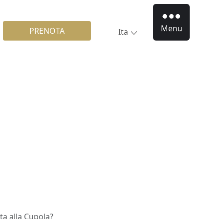
Menu
PRENOTA
Ita
ita alla Cupola?