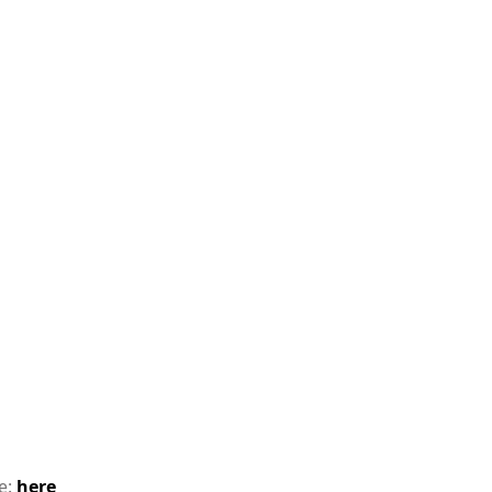
te:
here