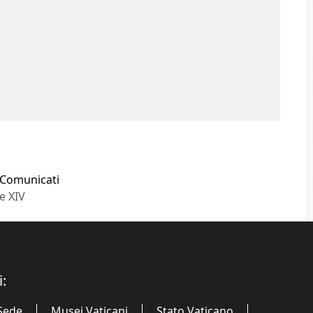
Comunicati
e XIV
i:
Sede
Musei Vaticani
Stato Vaticano