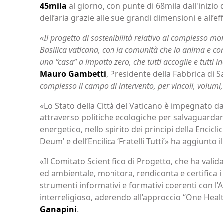
45mila
al giorno, con punte di 68mila dall'inizio
dell’aria grazie alle sue grandi dimensioni e all’ef
«Il progetto di sostenibilità relativo al complesso m
Basilica vaticana, con la comunità che la anima e con i
una “casa” a impatto zero, che tutti accoglie e tutti 
Mauro Gambetti
, Presidente della Fabbrica di S
complesso il campo di intervento, per vincoli, volumi
«Lo Stato della Città del Vaticano è impegnato d
attraverso politiche ecologiche per salvaguardare
energetico, nello spirito dei principi della Encicl
Deum’ e dell’Encilica ‘Fratelli Tutti’» ha aggiunto 
«Il Comitato Scientifico di Progetto, che ha val
ed ambientale, monitora, rendiconta e certifica i 
strumenti informativi e formativi coerenti con l’
interreligioso, aderendo all’approccio “One Heal
Ganapini
.