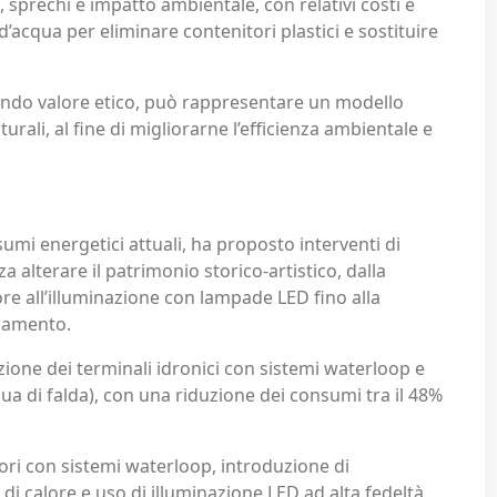
 sprechi e impatto ambientale, con relativi costi e
 d’acqua per eliminare contenitori plastici e sostituire
ofondo valore etico, può rappresentare un modello
ulturali, al fine di migliorarne l’efficienza ambientale e
nsumi energetici attuali, ha proposto interventi di
a alterare il patrimonio storico-artistico, dalla
re all’illuminazione con lampade LED fino alla
scamento.
uzione dei terminali idronici con sistemi waterloop e
qua di falda), con una riduzione dei consumi tra il 48%
tori con sistemi waterloop, introduzione di
i calore e uso di illuminazione LED ad alta fedeltà