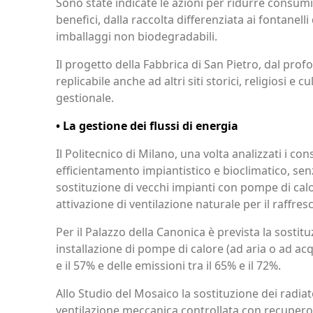
Sono state indicate le azioni per ridurre consumi,
benefici, dalla raccolta differenziata ai fontanelli
imballaggi non biodegradabili.
Il progetto della Fabbrica di San Pietro, dal pr
replicabile anche ad altri siti storici, religiosi e c
gestionale.
• La gestione dei flussi di energia
Il Politecnico di Milano, una volta analizzati i co
efficientamento impiantistico e bioclimatico, senz
sostituzione di vecchi impianti con pompe di calo
attivazione di ventilazione naturale per il raffre
Per il Palazzo della Canonica è prevista la sostit
installazione di pompe di calore (ad aria o ad ac
e il 57% e delle emissioni tra il 65% e il 72%.
Allo Studio del Mosaico la sostituzione dei radia
ventilazione meccanica controllata con recupero d