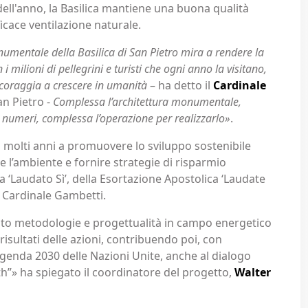
 dell'anno, la Basilica mantiene una buona qualità
ficace ventilazione naturale.
onumentale della Basilica di San Pietro mira a rendere la
 milioni di pellegrini e turisti che ogni anno la visitano,
incoraggia a crescere in umanità
– ha detto il
Cardinale
an Pietro -
Complessa l’architettura monumentale,
, numeri, complessa l’operazione per realizzarlo»
.
a molti anni a promuovere lo sviluppo sostenibile
 l’ambiente e fornire strategie di risparmio
ica ‘Laudato Sì’, della Esortazione Apostolica ‘Laudate
il Cardinale Gambetti.
idato metodologie e progettualità in campo energetico
risultati delle azioni, contribuendo poi, con
Agenda 2030 delle Nazioni Unite, anche al dialogo
th”» ha spiegato il coordinatore del progetto,
Walter