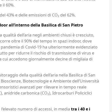
 il 60%.
 del 43% e delle emissioni di CO₂ del 62%.
oor all’interno della Basilica di San Pietro
la qualità dell’aria negli ambienti chiusi è cresciuto,
rre oltre il 90% del tempo in spazi indoor, dove
 pandemia di Covid-19 ha ulteriormente evidenziato
tto per ridurre il rischio di trasmissione di virus e
i a cui accedono giornalmente decine di migliaia di
toraggio della qualità dell’aria nella Basilica di San
i Bioscienze, Biotecnologie e Ambiente dell’Università
sensoristici avanzati per rilevare in tempo reale
, anidride carbonica (CO₂), Idrocarburi Policiclici
o l’elevato numero di accessi, in media
tra i 40 e i